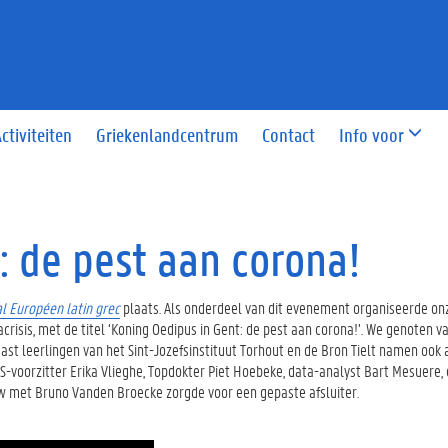
ctiviteiten
Griekenlandcentrum
Contact
Info voor
: de pest aan corona!
al Européen latin grec
plaats. Als onderdeel van dit evenement organiseerde on
crisis, met de titel ‘Koning Oedipus in Gent: de pest aan corona!’. We genoten v
ast leerlingen van het Sint-Jozefsinstituut Torhout en de Bron Tielt namen ook 
voorzitter Erika Vlieghe, Topdokter Piet Hoebeke, data-analyst Bart Mesuere, 
ew met Bruno Vanden Broecke zorgde voor een gepaste afsluiter.