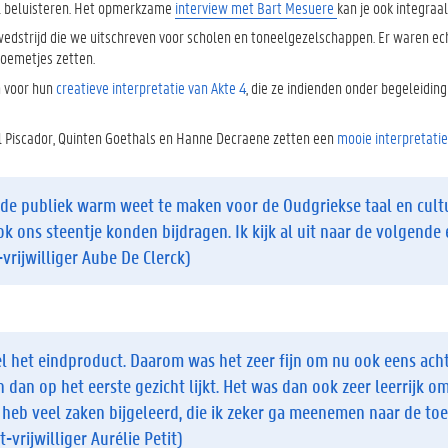
l beluisteren. Het opmerkzame
interview met Bart Mesuere
kan je ook integraal
 wedstrijd die we uitschreven voor scholen en toneelgezelschappen. Er waren ec
bloemetjes zetten.
n voor hun
creatieve interpretatie van Akte 4
, die ze indienden onder begeleiding
el Piscador, Quinten Goethals en Hanne Decraene zetten een
mooie interpretatie
rede publiek warm weet te maken voor de Oudgriekse taal en cul
ok ons steentje konden bijdragen. Ik kijk al uit naar de volgende 
vrijwilliger Aube De Clerck)
kel het eindproduct. Daarom was het zeer fijn om nu ook eens ach
 dan op het eerste gezicht lijkt. Het was dan ook zeer leerrijk om
Ik heb veel zaken bijgeleerd, die ik zeker ga meenemen naar de to
-vrijwilliger Aurélie Petit)