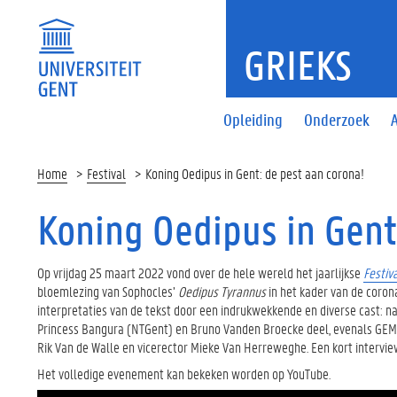
GRIEKS
Opleiding
Onderzoek
A
Home
Festival
Koning Oedipus in Gent: de pest aan corona!
Koning Oedipus in Gent
Op vrijdag 25 maart 2022 vond over de hele wereld het jaarlijkse
Festiv
bloemlezing van Sophocles’
Oedipus Tyrannus
in het kader van de corona
interpretaties van de tekst door een indrukwekkende en diverse cast: na
Princess Bangura (NTGent) en Bruno Vanden Broecke deel, evenals GEMS-
Rik Van de Walle en vicerector Mieke Van Herreweghe. Een kort intervi
Het volledige evenement kan bekeken worden op YouTube.