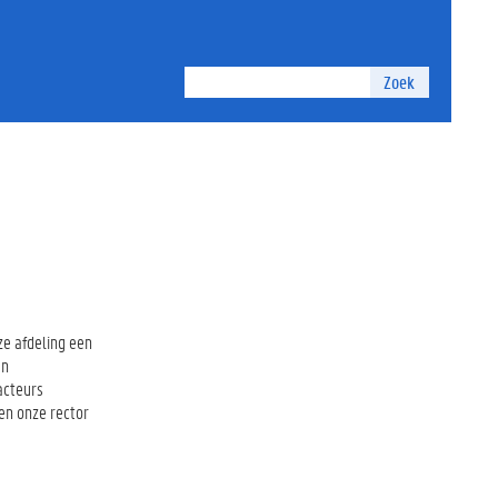
Zoek
ze afdeling een
an
acteurs
en onze rector