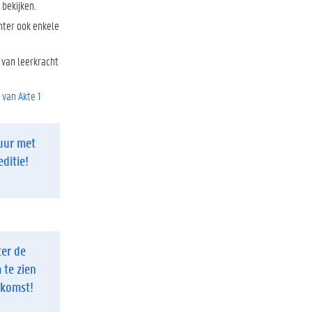
 bekijken.
hter ook enkele
 van leerkracht
 van Akte 1
tuur met
editie!
ter de
 te zien
ekomst!