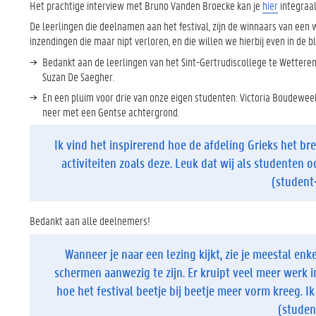
Het prachtige interview met Bruno Vanden Broecke kan je
hier
integraa
De leerlingen die deelnamen aan het festival, zijn de winnaars van een
inzendingen die maar nipt verloren, en die willen we hierbij even in de 
Bedankt aan de leerlingen van het Sint-Gertrudiscollege te Wettere
Suzan De Saegher.
En een pluim voor drie van onze eigen studenten: Victoria Boudewe
neer met een Gentse achtergrond.
Ik vind het inspirerend hoe de afdeling Grieks het b
activiteiten zoals deze. Leuk dat wij als studenten o
(student-
Bedankt aan alle deelnemers!
Wanneer je naar een lezing kijkt, zie je meestal en
schermen aanwezig te zijn. Er kruipt veel meer werk in
hoe het festival beetje bij beetje meer vorm kreeg. 
(student